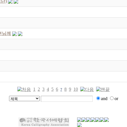
명단)
부님께
1
2
3
4
5
6
8
9
10
7
and
or