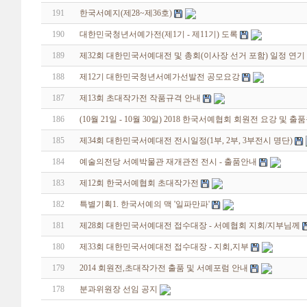
191
한국서예지(제28~제36호)
190
대한민국청년서예가전(제1기 - 제11기) 도록
189
제32회 대한민국서예대전 및 총회(이사장 선거 포함) 일정 연기
188
제12기 대한민국청년서예가선발전 공모요강
187
제13회 초대작가전 작품규격 안내
186
(10월 21일 - 10월 30일) 2018 한국서예협회 회원전 요강 및 출
185
제34회 대한민국서예대전 전시일정(1부, 2부, 3부전시 명단)
184
예술의전당 서예박물관 재개관전 전시 - 출품안내
183
제12회 한국서예협회 초대작가전
182
특별기획1. 한국서예의 맥 '일파만파'
181
제28회 대한민국서예대전 접수대장 - 서예협회 지회/지부님께
180
제33회 대한민국서예대전 접수대장 - 지회,지부
179
2014 회원전,초대작가전 출품 및 서예포럼 안내
178
분과위원장 선임 공지