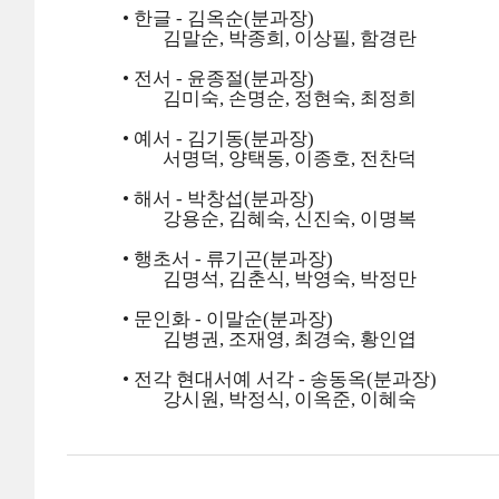
• 한글 - 김옥순(분과장)
김말순, 박종희, 이상필, 함경란
• 전서 - 윤종절(분과장)
김미숙, 손명순, 정현숙, 최정희
• 예서 - 김기동(분과장)
서명덕, 양택동, 이종호, 전찬덕
• 해서 - 박창섭(분과장)
강용순, 김혜숙, 신진숙, 이명복
• 행초서 - 류기곤(분과장)
김명석, 김춘식, 박영숙, 박정만
• 문인화 - 이말순(분과장)
김병권, 조재영, 최경숙, 황인엽
• 전각
현대서예 서각 - 송동옥(분과장)
강시원, 박정식, 이옥준, 이혜숙