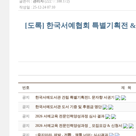
글쓴이 :
관리자
(222.♡.188.172)
작성일 : 25-12-24 07:10
[도록] 한국서예협회 특별기획전 & 해외
번호
제 목
공지
한국서예도서관 건립 특별기획전1. 문자향 서권기
공지
한국서예도서관 도서 기증 및 후원금 명단
공지
2026 서예교육 전문인력양성과정 심사 결과
공지
2026 서예교육 전문인력양성과정 _ 모집요강 & 신청서
공지
<죽지마라, 제발 - 전戰 ․ 쟁爭 너머> 심사결과