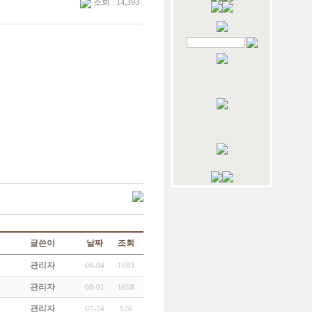
조회 : 14,393
글쓴이
날짜
조회
관리자
08-04
1693
관리자
08-01
1658
관리자
07-24
926