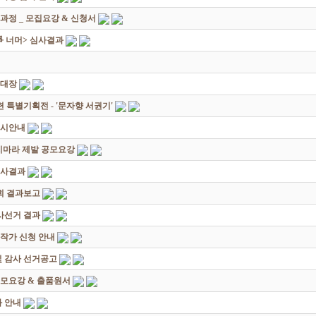
과정 _ 모집요강 & 신청서
쟁爭 너머> 심사결과
초대장
별기획전 - '문자향 서권기'
전시안내
죽지마라 제발 공모요강
심사결과
회 결과보고
감사선거 결과
대작가 신청 안내
및 감사 선거공고
모요강 & 출품원서
 안내