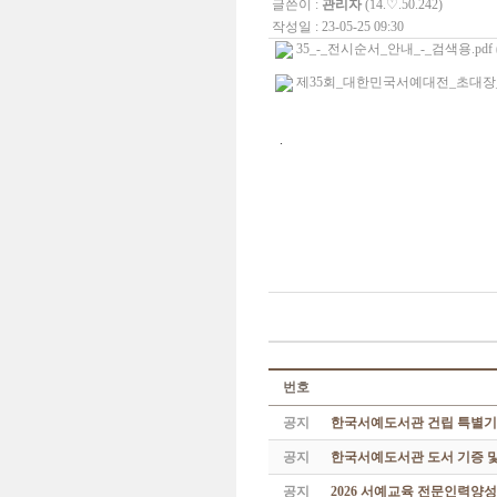
글쓴이 :
관리자
(14.♡.50.242)
작성일 : 23-05-25 09:30
35_-_전시순서_안내_-_검색용.pdf (4
제35회_대한민국서예대전_초대장_및_
.
번호
공지
한국서예도서관 건립 특별기
공지
한국서예도서관 도서 기증 및
공지
2026 서예교육 전문인력양