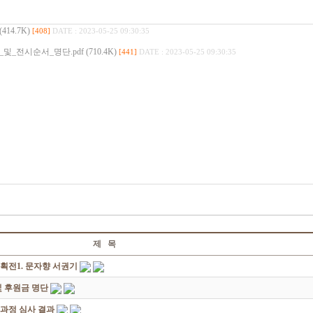
14.7K)
[408]
DATE : 2023-05-25 09:30:35
전시순서_명단.pdf (710.4K)
[441]
DATE : 2023-05-25 09:30:35
제 목
획전1. 문자향 서권기
 후원금 명단
성과정 심사 결과