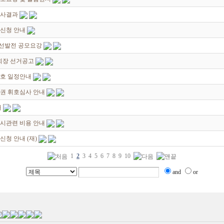
심사결과
신청 안내
선발전 공모요강
회장 선거공고
휘호 일정안내
권 휘호심사 안내
내
시관련 비용 안내
청 안내 (재)
1
2
3
4
5
6
7
8
9
10
and
or