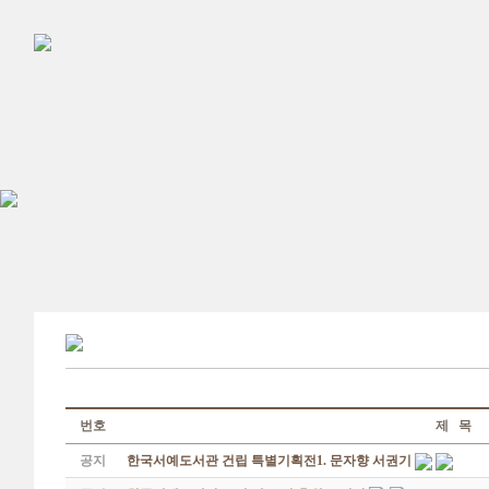
번호
제 목
공지
한국서예도서관 건립 특별기획전1. 문자향 서권기