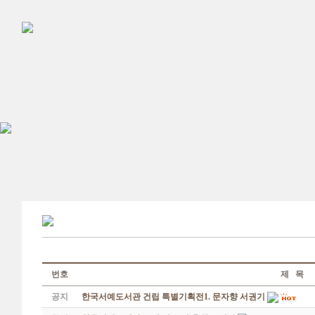
번호
제 목
공지
한국서예도서관 건립 특별기획전1. 문자향 서권기