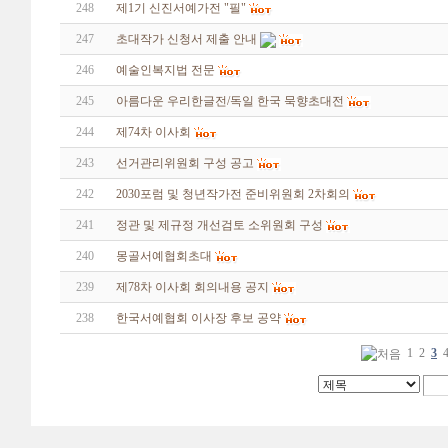
248
제1기 신진서예가전 "필"
247
초대작가 신청서 제출 안내
246
예술인복지법 전문
245
아름다운 우리한글전/독일 한국 묵향초대전
244
제74차 이사회
243
선거관리위원회 구성 공고
242
2030포럼 및 청년작가전 준비위원회 2차회의
241
정관 및 제규정 개선검토 소위원회 구성
240
몽골서예협회초대
239
제78차 이사회 회의내용 공지
238
한국서예협회 이사장 후보 공약
1
2
3