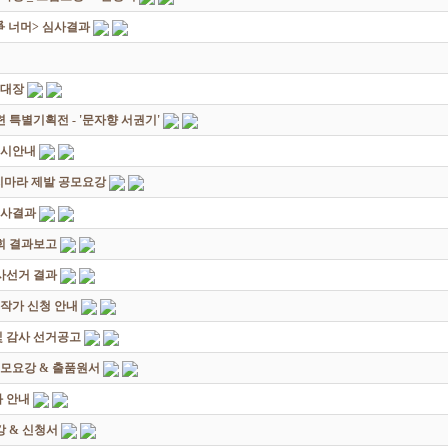
쟁爭 너머> 심사결과
초대장
별기획전 - '문자향 서권기'
전시안내
죽지마라 제발 공모요강
심사결과
회 결과보고
감사선거 결과
대작가 신청 안내
및 감사 선거공고
모요강 & 출품원서
 안내
 & 신청서