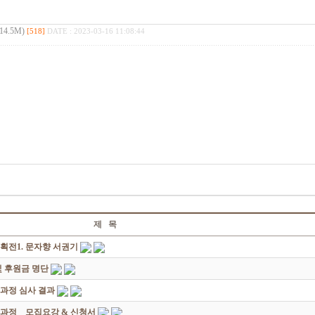
14.5M)
[518]
DATE : 2023-03-16 11:08:44
제 목
획전1. 문자향 서권기
 후원금 명단
성과정 심사 결과
과정 _ 모집요강 & 신청서