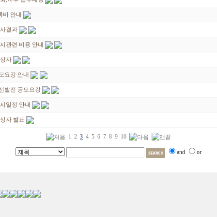
록비 안내
심사결과
시관련 비용 안내
입상자
모요강 안내
선발전 공모요강
전시일정 안내
입상자 발표
1
2
3
4
5
6
7
8
9
10
and
or