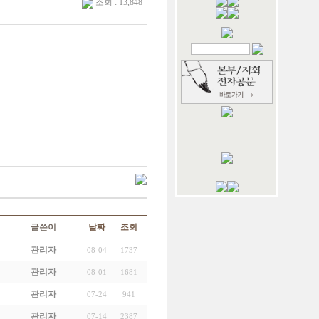
조회 : 13,848
글쓴이
날짜
조회
관리자
08-04
1737
관리자
08-01
1681
관리자
07-24
941
관리자
07-14
2387