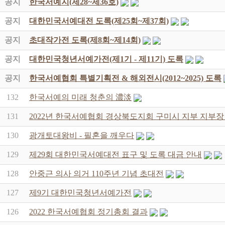
공지
한국서예지(제28~제36호)
공지
대한민국서예대전 도록(제25회~제37회)
공지
초대작가전 도록(제8회~제14회)
공지
대한민국청년서예가전(제1기 - 제11기) 도록
공지
한국서예협회 특별기획전 & 해외전시(2012~2025) 도록
132
한국서예의 미래 청춘의 濃淡
131
2022년 한국서예협회 경상북도지회 구미시 지부 지부장
130
광개토대왕비 - 필혼을 깨우다
129
제29회 대한민국서예대전 표구 및 도록 대금 안내
128
안중근 의사 의거 110주년 기념 초대전
127
제9기 대한민국청년서예가전
126
2022 한국서예협회 정기총회 결과