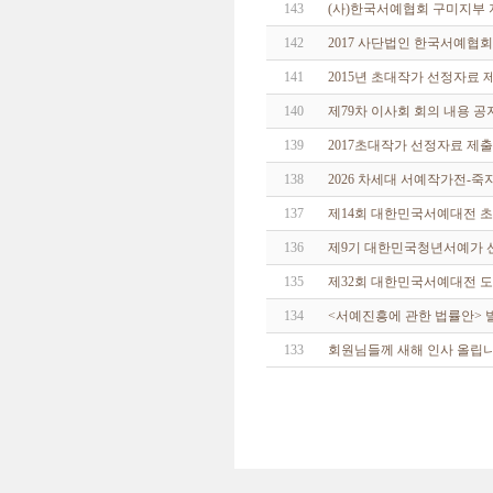
143
(사)한국서예협회 구미지부
142
2017 사단법인 한국서예협
141
2015년 초대작가 선정자료 
140
제79차 이사회 회의 내용 공
139
2017초대작가 선정자료 제출
138
2026 차세대 서예작가전-
137
제14회 대한민국서예대전 
136
제9기 대한민국청년서예가 
135
제32회 대한민국서예대전 도
134
<서예진흥에 관한 법률안> 
133
회원님들께 새해 인사 올립