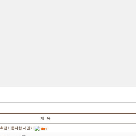
제 목
획전1. 문자향 서권기