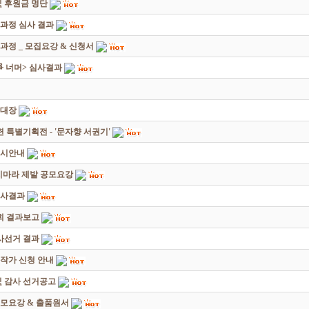
 후원금 명단
성과정 심사 결과
과정 _ 모집요강 & 신청서
쟁爭 너머> 심사결과
초대장
별기획전 - '문자향 서권기'
전시안내
죽지마라 제발 공모요강
심사결과
회 결과보고
감사선거 결과
대작가 신청 안내
및 감사 선거공고
모요강 & 출품원서