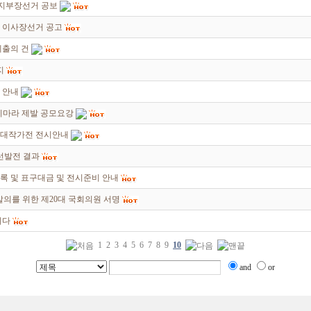
 지부장선거 공보
회 이사장선거 공고
제출의 건
지
 안내
죽지마라 제발 공모요강
초대작가전 전시안내
선발전 결과
록 및 표구대금 및 전시준비 안내
발의를 위한 제20대 국회의원 서명
니다
1
2
3
4
5
6
7
8
9
10
and
or