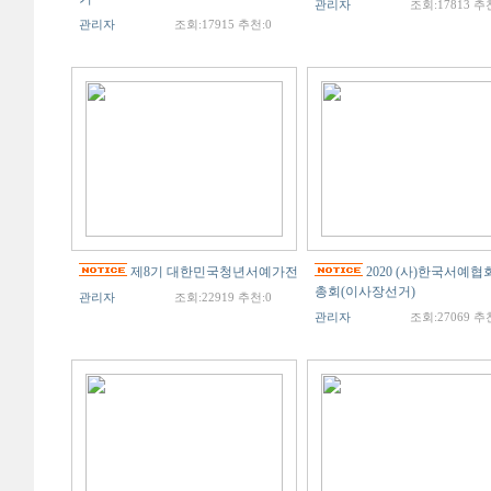
관리자
조회:17813 추
관리자
조회:17915 추천:0
제8기 대한민국청년서예가전
2020 (사)한국서예협
총회(이사장선거)
관리자
조회:22919 추천:0
관리자
조회:27069 추