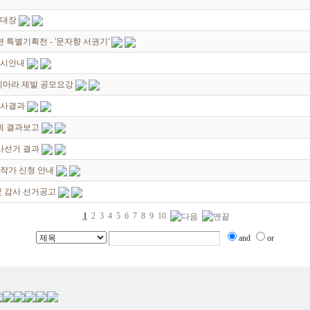
초대장
별기획전 - '문자향 서권기'
전시안내
죽지마라 제발 공모요강
심사결과
회 결과보고
감사선거 결과
대작가 신청 안내
및 감사 선거공고
1
2
3
4
5
6
7
8
9
10
and
or