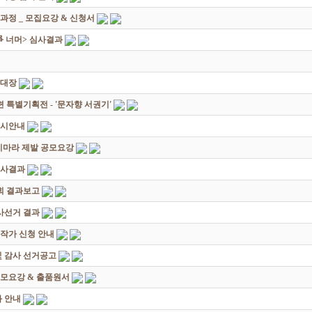
과정 _ 모집요강 & 신청서
쟁爭 너머> 심사결과
초대장
별기획전 - '문자향 서권기'
전시안내
죽지마라 제발 공모요강
심사결과
회 결과보고
감사선거 결과
대작가 신청 안내
및 감사 선거공고
모요강 & 출품원서
 안내