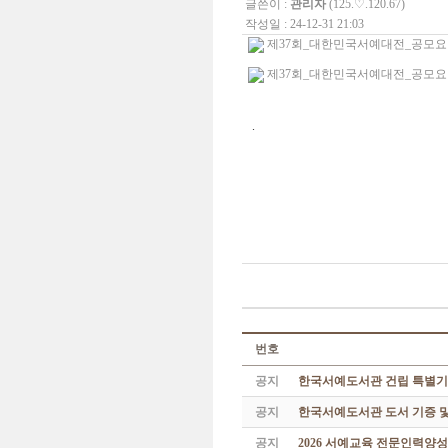
글쓴이 :
관리자
(125.♡.120.67)
작성일 : 24-12-31 21:03
제37회_대한민국서예대전_공모요강_출
제37회_대한민국서예대전_공모요강.pd
.
번호
공지
한국서예도서관 건립 특별기
공지
한국서예도서관 도서 기증 및
공지
2026 서예교육 전문인력양