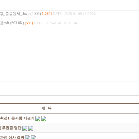
품원서_.hwp (4.3M)
[1269]
DATE : 2025-01-09 13:07:22
f (603.0K)
[590]
DATE : 2025-01-01 08:15:58
제 목
획전1. 문자향 서권기
 후원금 명단
성과정 심사 결과