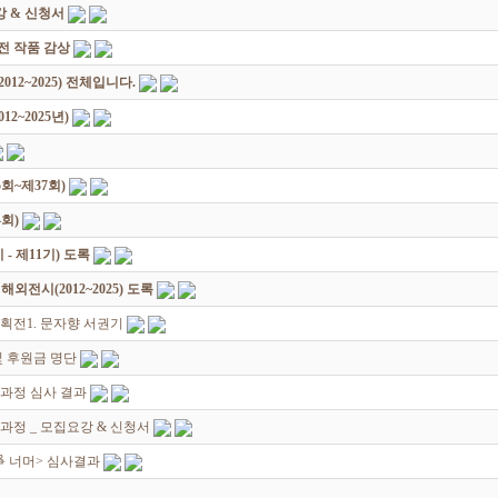
 & 신청서
원전 작품 감상
12~2025) 전체입니다.
2~2025년)
회~제37회)
회)
 제11기) 도록
전시(2012~2025) 도록
획전1. 문자향 서권기
 후원금 명단
성과정 심사 결과
과정 _ 모집요강 & 신청서
쟁爭 너머> 심사결과