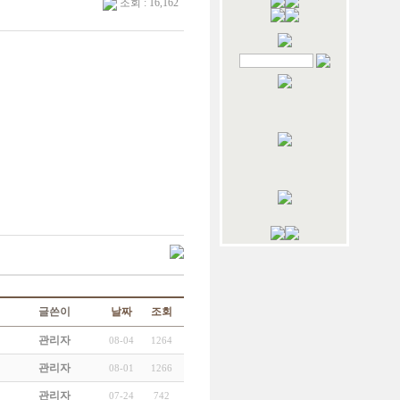
조회 : 16,162
글쓴이
날짜
조회
관리자
08-04
1264
관리자
08-01
1266
관리자
07-24
742