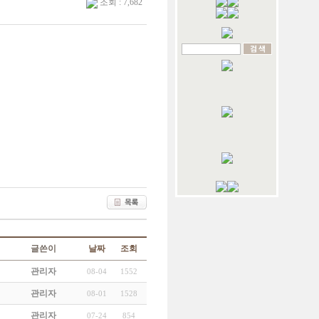
조회 : 7,682
글쓴이
날짜
조회
관리자
08-04
1552
관리자
08-01
1528
관리자
07-24
854