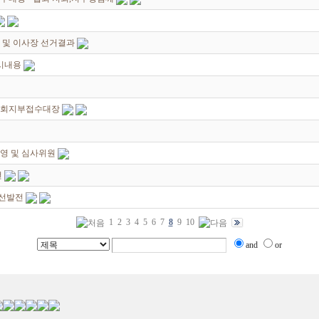
회 및 이사장 선거결과
시내용
지회지부접수대장
영 및 심사위원
전
가선발전
1
2
3
4
5
6
7
8
9
10
and
or