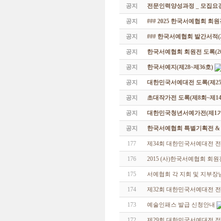
공지
전문인력양성과정 _ 모집요강
공지
### 2025 한국서예협회 회
공지
### 한국서예협회 발간서적(20
공지
한국서예협회 회원전 도록(201
공지
한국서예지(제28~제36호)
공지
대한민국서예대전 도록(제25
공지
초대작가전 도록(제8회~제14
공지
대한민국청년서예가전(제1기 -
공지
한국서예협회 특별기획전 & 해외
177
제34회 대한민국서예대전 
176
2015 (사)한국서예협회 회
175
서예협회 각 지회 및 지부장
174
제32회 대한민국서예대전 
173
예술인패스 발급 신청안내
172
제29회 대한민국서예대전 접