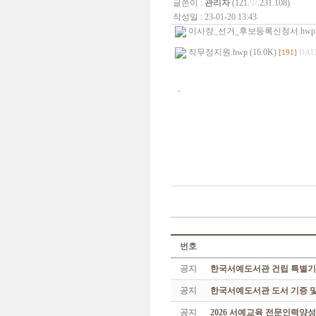
글쓴이 :
관리자
(121.♡.231.108)
작성일 : 23-01-20 13:43
이사장_선거_후보등록신청서.hwp (3
직무정지원.hwp (16.0K)
[191]
DATE
.
번호
공지
한국서예도서관 건립 특별기
공지
한국서예도서관 도서 기증 및
공지
2026 서예교육 전문인력양