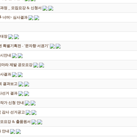
과정 _ 모집요강 & 신청서
쟁爭 너머> 심사결과
초대장
별기획전 - '문자향 서권기'
전시안내
죽지마라 제발 공모요강
심사결과
회 결과보고
감사선거 결과
대작가 신청 안내
및 감사 선거공고
모요강 & 출품원서
 안내