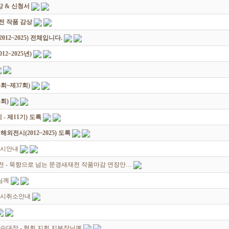
 & 신청서
원전 작품 감상
12~2025) 전체입니다.
2~2025년)
회~제37회)
회)
 제11기) 도록
전시(2012~2025) 도록
전시안내
원전 - 묵향으로 넘는 문경새재전 작품마감 연장안…
님께
전시취소안내
수대장 - 협회 지회,지부장님꼐