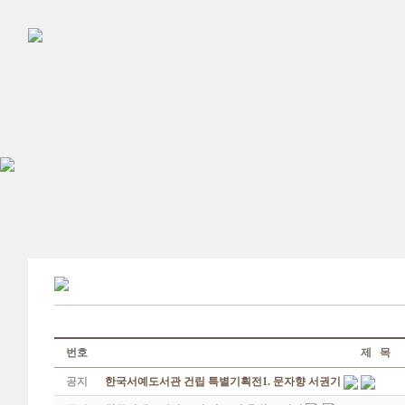
번호
제 목
공지
한국서예도서관 건립 특별기획전1. 문자향 서권기