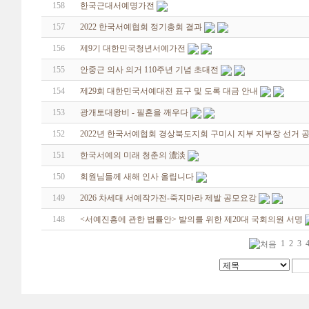
158
한국근대서예명가전
157
2022 한국서예협회 정기총회 결과
156
제9기 대한민국청년서예가전
155
안중근 의사 의거 110주년 기념 초대전
154
제29회 대한민국서예대전 표구 및 도록 대금 안내
153
광개토대왕비 - 필혼을 깨우다
152
2022년 한국서예협회 경상북도지회 구미시 지부 지부장 선거 
151
한국서예의 미래 청춘의 濃淡
150
회원님들께 새해 인사 올립니다
149
2026 차세대 서예작가전-죽지마라 제발 공모요강
148
<서예진흥에 관한 법률안> 발의를 위한 제20대 국회의원 서명
1
2
3