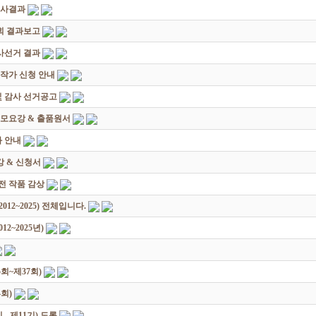
심사결과
회 결과보고
감사선거 결과
대작가 신청 안내
및 감사 선거공고
모요강 & 출품원서
 안내
 & 신청서
원전 작품 감상
12~2025) 전체입니다.
2~2025년)
회~제37회)
회)
 제11기) 도록