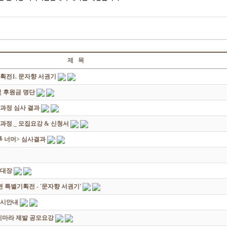
제 목
획전1. 문자향 서권기
 후원금 명단
성과정 심사 결과
과정 _ 모집요강 & 신청서
쟁爭 너머> 심사결과
초대장
별기획전 - '문자향 서권기'
전시안내
죽지마라 제발 공모요강