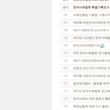
공지
한국서예협회 특별기획전 & 해외
162
서예진흥법 시행령, 시행규
161
제26회 대한민국서예대전 
160
제3기 대한민국 신진서예가
159
2023년 사단법인 한국서예
158
한국근대서예명가전
157
2022 한국서예협회 정기총회
156
제9기 대한민국청년서예가
155
안중근 의사 의거 110주년 
154
제29회 대한민국서예대전 표
153
광개토대왕비 - 필혼을 깨우
152
2022년 한국서예협회 경상
151
한국서예의 미래 청춘의 濃
150
회원님들께 새해 인사 올립