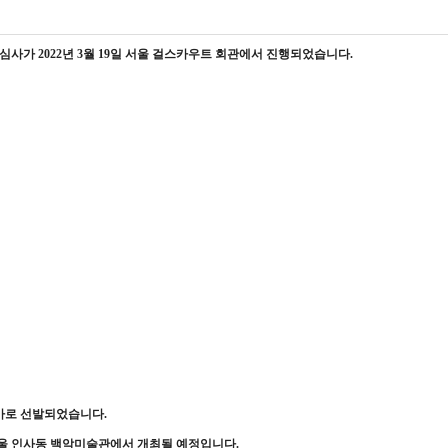
호심사가
2022
년
3
월
19
일 서울 걸스카우트 회관에서 진행되었습니다
.
가로 선발되었습니다
.
울 인사동 백악미술관에서 개최될 예정입니다
.