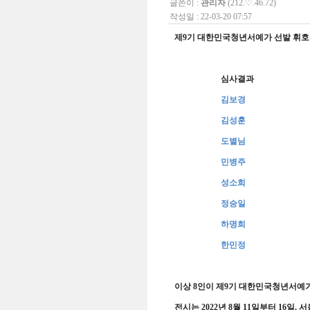
글쓴이 :
관리자
(212.♡.46.72)
작성일 : 22-03-20 07:57
제
9
기 대한민국청년서예가 선발 휘
심사결과
김보경
김성훈
도별님
민병주
성소희
정승일
하명희
한민정
이상
8
인이 제
9
기 대한민국청년서예
전시는
2022
년
8
월
11
일부터
16
일
,
서