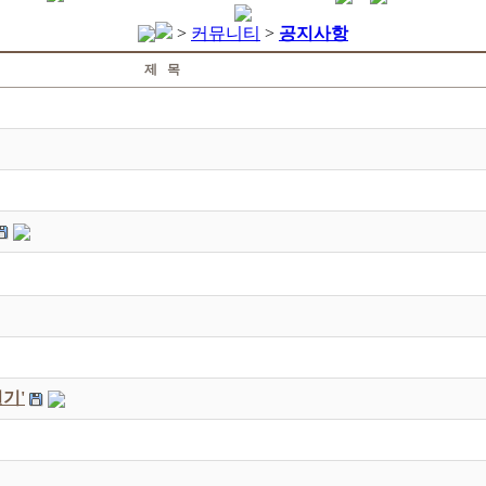
>
커뮤니티
>
공지사항
제 목
기'