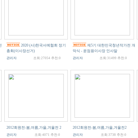
전
2020 (사)한국서예협회 정기
제5기 대한민국청년작가전 개
총회(이사장선거)
막식 - 윤점용이사장 인사말
관리자
조회:27054 추천:0
관리자
조회:31499 추천:0
2012회원전-봄,여름,가을,겨울전 2
2012회원전-봄,여름,가을,겨울전2
관리자
조회:4071 추천:0
관리자
조회:3738 추천:0