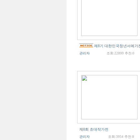
제8기 대한민국청년서예가
관리자
조회:22899 추천:0
제8회 초대작가전
관리자
조회:3954 추천:0