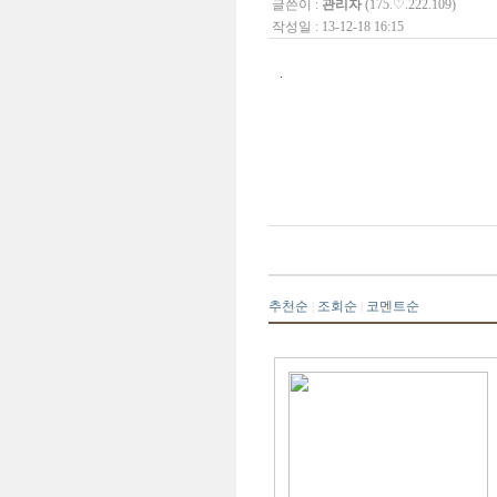
글쓴이 :
관리자
(175.♡.222.109)
작성일 : 13-12-18 16:15
.
추천순
조회순
코멘트순
|
|