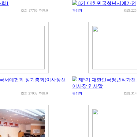
총회1
8기-대한민국청년서예가전
조회:17766 추천:0
관리자
조회:225
사)한국서예협회 정기총회(이사장선
제5기 대한민국청년작가전 
이사장 인사말
조회:27032 추천:0
관리자
조회:314