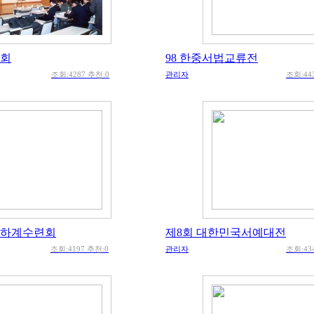
총회
98 한중서법교류전
조회:4287 추천:0
관리자
조회:44
 하계수련회
제8회 대한민국서예대전
조회:4197 추천:0
관리자
조회:43