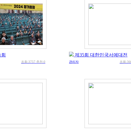
총회
제35회 대한민국서예대전
조회:3757 추천:0
관리자
조회:36