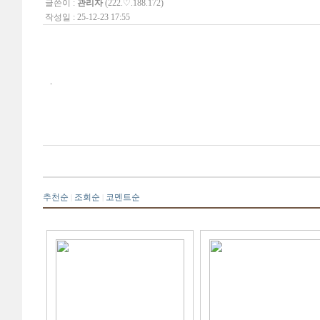
글쓴이 :
관리자
(222.♡.188.172)
작성일 : 25-12-23 17:55
.
추천순
조회순
코멘트순
|
|