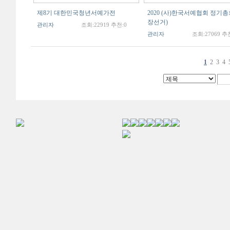
제8기 대한민국청년서예가전
2020 (사)한국서예협회 정기
장선거)
관리자
조회:22919 추천:0
관리자
조회:27069 추
1
2
3
4