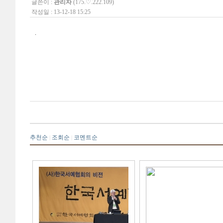
글쓴이 :
관리자
(175.♡.222.109)
작성일 : 13-12-18 15:25
.
추천순
조회순
코멘트순
|
|