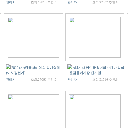
관리자
조회:17810 추천:0
관리자
조회:22607 추천:0
2020 (사)한국서예협회 정기총회
제5기 대한민국청년작가전 개막식
(이사장선거)
- 윤점용이사장 인사말
관리자
조회:27068 추천:0
관리자
조회:31516 추천:0