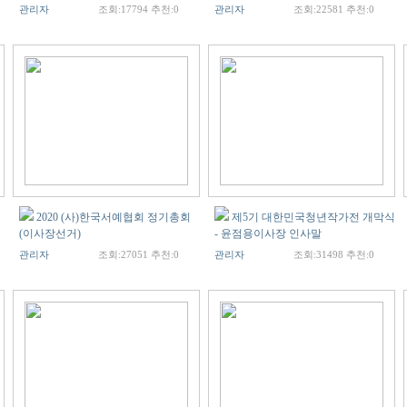
관리자
조회:17794 추천:0
관리자
조회:22581 추천:0
2020 (사)한국서예협회 정기총회
제5기 대한민국청년작가전 개막식
(이사장선거)
- 윤점용이사장 인사말
관리자
조회:27051 추천:0
관리자
조회:31498 추천:0