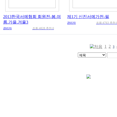
2013한국서예협회 회원전-봄.여
제1기 신진서예가전-필
름.가을.겨울3
관리자
조회:4763 추천:
관리자
조회:4828 추천:0
1
2
3