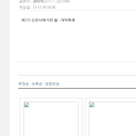
글쓴이 :
관리자
(175.♡.222.109)
작성일 : 13-12-18 16:50
제1기 신진서예가전 필 - 개막휘호
추천순
조회순
코멘트순
|
|