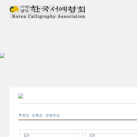
추천순
조회순
코멘트순
|
|