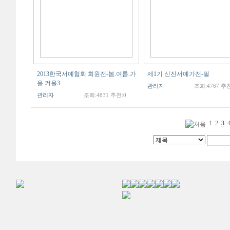
2013한국서예협회 회원전-봄.여름.가
제1기 신진서예가전-필
을.겨울3
관리자
조회:4767 추천
관리자
조회:4831 추천:0
1
2
3