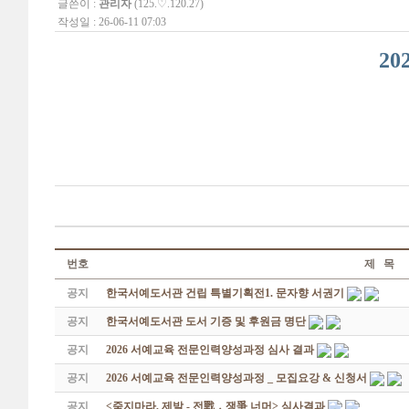
글쓴이 :
관리자
(125.♡.120.27)
작성일 : 26-06-11 07:03
2
번호
제 목
공지
한국서예도서관 건립 특별기획전1. 문자향 서권기
공지
한국서예도서관 도서 기증 및 후원금 명단
공지
2026 서예교육 전문인력양성과정 심사 결과
공지
2026 서예교육 전문인력양성과정 _ 모집요강 & 신청서
공지
<죽지마라, 제발 - 전戰 ․ 쟁爭 너머> 심사결과