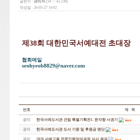
글쓴이 :
관리자
(59.♡.43.238)
작성일 : 26-05-27 14:02
제38회 대한민국서예대전 초대장
협회메일
seohyeob8829@naver.com
번호
제 목
공지
한국서예도서관 건립 특별기획전1. 문자향 서권기
공지
한국서예도서관 도서 기증 및 후원금 명단
공지
2026 서예교육 전문인력양성과정 심사 결과