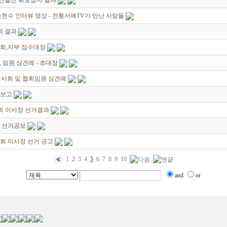
선발전 휘호심사 결과
현수 인터뷰 영상 - 전통서예TV가 만난 사람들
회 결과
회,지부 접수대장
 임원 상견례 - 초대장
이사회 및 협회임원 상견례
과보고
협회 이사장 선거결과
장 선거공보
협회 이사장 선거 공고
1
2
3
4
5
6
7
8
9
10
and
or