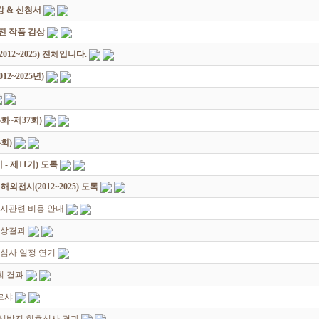
 & 신청서
원전 작품 감상
12~2025) 전체입니다.
2~2025년)
회~제37회)
회)
 제11기) 도록
전시(2012~2025) 도록
시관련 비용 안내
입상결과
심사 일정 연기
회 결과
르샤