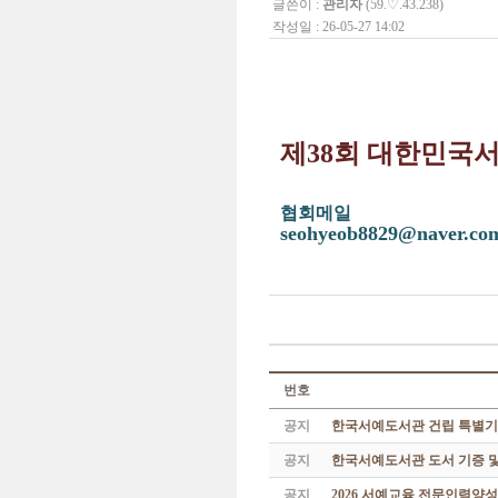
글쓴이 :
관리자
(59.♡.43.238)
작성일 : 26-05-27 14:02
제38회 대한민국
협회메일
seohyeob8829@naver.co
번호
공지
한국서예도서관 건립 특별기
공지
한국서예도서관 도서 기증 및
공지
2026 서예교육 전문인력양