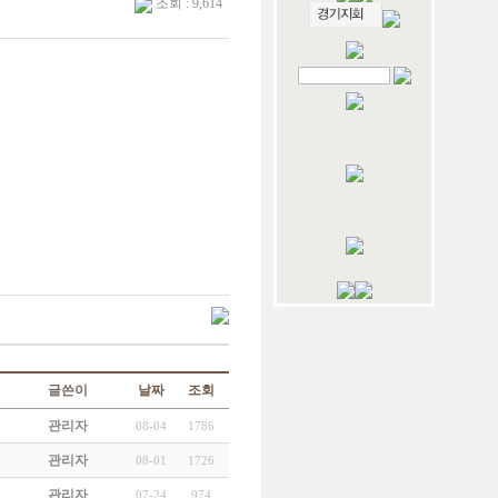
조회 : 9,614
글쓴이
날짜
조회
관리자
08-04
1786
관리자
08-01
1726
관리자
07-24
974