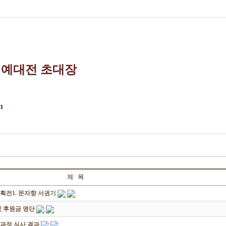
서예대전 초대장
m
제 목
획전1. 문자향 서권기
 후원금 명단
성과정 심사 결과