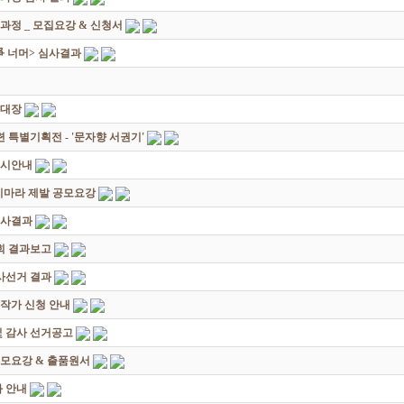
과정 _ 모집요강 & 신청서
쟁爭 너머> 심사결과
초대장
별기획전 - '문자향 서권기'
전시안내
죽지마라 제발 공모요강
심사결과
회 결과보고
감사선거 결과
대작가 신청 안내
및 감사 선거공고
모요강 & 출품원서
 안내