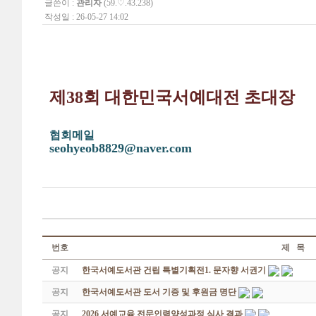
글쓴이 :
관리자
(59.♡.43.238)
작성일 : 26-05-27 14:02
제38회 대한민국서예대전 초대장
협회메일
seohyeob8829@naver.com
번호
제 목
공지
한국서예도서관 건립 특별기획전1. 문자향 서권기
공지
한국서예도서관 도서 기증 및 후원금 명단
공지
2026 서예교육 전문인력양성과정 심사 결과