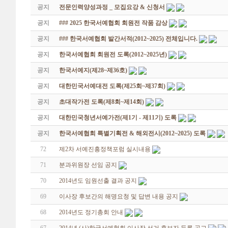
공지
전문인력양성과정 _ 모집요강 & 신청서
공지
### 2025 한국서예협회 회원전 작품 감상
공지
### 한국서예협회 발간서적(2012~2025) 전체입니다.
공지
한국서예협회 회원전 도록(2012~2025년)
공지
한국서예지(제28~제36호)
공지
대한민국서예대전 도록(제25회~제37회)
공지
초대작가전 도록(제8회~제14회)
공지
대한민국청년서예가전(제1기 - 제11기) 도록
공지
한국서예협회 특별기획전 & 해외전시(2012~2025) 도록
72
제2차 서예진흥정책포럼 실시내용
71
분과위원장 선임 공지
70
2014년도 임원선출 결과 공지
69
이사장 후보간의 해명요청 및 답변 내용 공지
68
2014년도 정기총회 안내