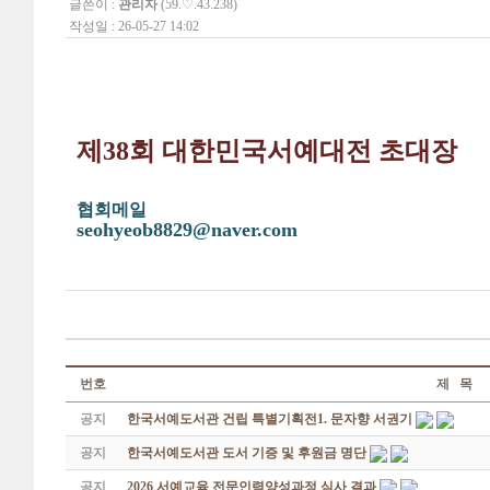
글쓴이 :
관리자
(59.♡.43.238)
작성일 : 26-05-27 14:02
제38회 대한민국서예대전 초대장
협회메일
seohyeob8829@naver.com
번호
제 목
공지
한국서예도서관 건립 특별기획전1. 문자향 서권기
공지
한국서예도서관 도서 기증 및 후원금 명단
공지
2026 서예교육 전문인력양성과정 심사 결과