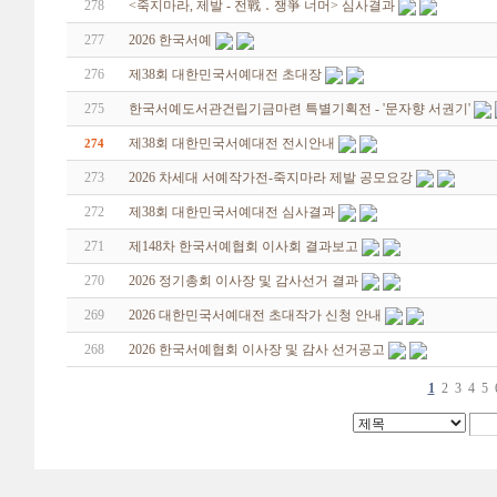
278
<죽지마라, 제발 - 전戰 ․ 쟁爭 너머> 심사결과
277
2026 한국서예
276
제38회 대한민국서예대전 초대장
275
한국서예도서관건립기금마련 특별기획전 - '문자향 서권기'
제38회 대한민국서예대전 전시안내
274
273
2026 차세대 서예작가전-죽지마라 제발 공모요강
272
제38회 대한민국서예대전 심사결과
271
제148차 한국서예협회 이사회 결과보고
270
2026 정기총회 이사장 및 감사선거 결과
269
2026 대한민국서예대전 초대작가 신청 안내
268
2026 한국서예협회 이사장 및 감사 선거공고
1
2
3
4
5