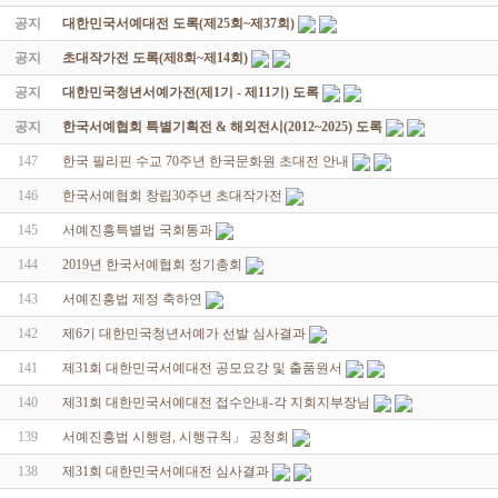
공지
대한민국서예대전 도록(제25회~제37회)
공지
초대작가전 도록(제8회~제14회)
공지
대한민국청년서예가전(제1기 - 제11기) 도록
공지
한국서예협회 특별기획전 & 해외전시(2012~2025) 도록
147
한국 필리핀 수교 70주년 한국문화원 초대전 안내
146
한국서예협회 창립30주년 초대작가전
145
서예진흥특별법 국회통과
144
2019년 한국서예협회 정기총회
143
서예진흥법 제정 축하연
142
제6기 대한민국청년서예가 선발 심사결과
141
제31회 대한민국서예대전 공모요강 및 출품원서
140
제31회 대한민국서예대전 접수안내-각 지회지부장님
139
서예진흥법 시행령, 시행규칙」 공청회
138
제31회 대한민국서예대전 심사결과