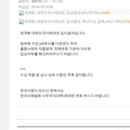
글쓴이 :
관리자
(59.♡.43.238)
작성일 : 26-04-30 19:00
제38회_대한민국서예대전_입상결과.pdf (530.5K)
[2936]
DATE : 2026-
제38회_대한민국서예대전_입상결과_특선이상_압축.pdf (3.1M)
[273]
제38회 대한민국서예대전 심사결과입니다.
첨부해 드린 pdf문서를 다운로드 하여
출품서체와 작품명제, 전화번호 가운데 자리로
입상여부를 확인하여주시기 바랍니다.
***
수상 작품 등 심사 상세 사항은 추후 공지합니다.
문의사항이 있으신 분께서는
한국서예협회 사무국 02)599-8829로 전화 주시기 바랍니다.