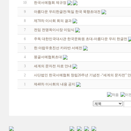
10
한국서예협회 제규정
9
아름다운 우리한글전/독일 한국 묵향초대전
8
제70차 이사회 회의 결과
7
전임 전명옥이사장 이임식
6
주독 대한민국대사관 한국문화원 초대-아름다운 우리 한글전
5
한.아랍우호친선 카라반 서예전
4
몽골서예협회초대
3
세계의 문자전 자료 안내
2
사단법인 한국서예협회 창립20주년 기념전 -“세계의 문자전” 
1
제48차 이사회의 내용 공지