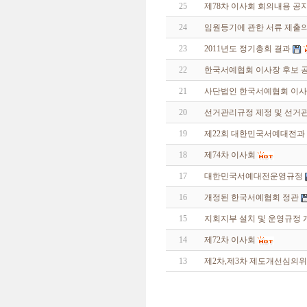
25
제78차 이사회 회의내용 공
24
임원등기에 관한 서류 제출의
23
2011년도 정기총회 결과
22
한국서예협회 이사장 후보 
21
사단법인 한국서예협회 이사
20
선거관리규정 제정 및 선거
19
제22회 대한민국서예대전과
18
제74차 이사회
17
대한민국서예대전운영규정
16
개정된 한국서예협회 정관
15
지회지부 설치 및 운영규정 
14
제72차 이사회
13
제2차,제3차 제도개선심의