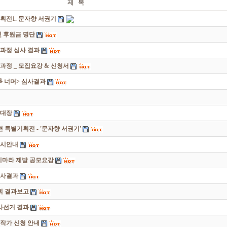
제 목
획전1. 문자향 서권기
 후원금 명단
성과정 심사 결과
과정 _ 모집요강 & 신청서
쟁爭 너머> 심사결과
초대장
별기획전 - '문자향 서권기'
전시안내
죽지마라 제발 공모요강
심사결과
회 결과보고
감사선거 결과
대작가 신청 안내