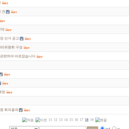
지
 건
공약
장 선거 공고
관리위원회 구성
 관련하여 바로잡습니다
개정
위원 회의결과
11
12
13
14
15
16
17
18
19