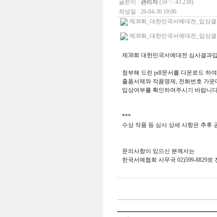
글쓴이 :
관리자
(59.♡.43.238)
작성일 : 26-04-30 19:00
제38회_대한민국서예대전_입상결과.pd
제38회_대한민국서예대전_입상결과_특
제38회 대한민국서예대전 심사결과입
첨부해 드린 pdf문서를 다운로드 하여
출품서체와 작품명제, 전화번호 가운
입상여부를 확인하여주시기 바랍니다
***
수상 작품 등 심사 상세 사항은 추후 
문의사항이 있으신 분께서는
한국서예협회 사무국 02)599-8829