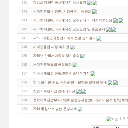
145
제31회 대한민국서예대전 심사결과
144
서예진흥법 시행령, 시행규칙」 공청회
143
제31회 대한민국서예대전 접수안내-각 지회지부장님
142
제31회 대한민국서예대전 공모요강 및 출품원서
141
제6기 대한민국청년서예가 선발 심사결과
140
서예진흥법 제정 축하연
139
2019년 한국서예협회 정기총회
138
서예진흥특별법 국회통과
137
한국서예협회 창립30주년 초대작가전
136
한국 필리핀 수교 70주년 한국문화원 초대전 안내
135
창립30주년기념 초대작가전
134
문화체육관광부와 (재)예술경영지원센터에서 미술계 협•단체의
133
2018 묵향으로 넘는 문경새재
1
2