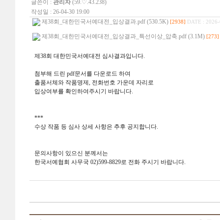
글쓴이 :
관리자
(59.♡.43.238)
작성일 : 26-04-30 19:00
제38회_대한민국서예대전_입상결과.pdf (530.5K)
[2938]
DATE : 2026-
제38회_대한민국서예대전_입상결과_특선이상_압축.pdf (3.1M)
[273]
제38회 대한민국서예대전 심사결과입니다.
첨부해 드린 pdf문서를 다운로드 하여
출품서체와 작품명제, 전화번호 가운데 자리로
입상여부를 확인하여주시기 바랍니다.
***
수상 작품 등 심사 상세 사항은 추후 공지합니다.
문의사항이 있으신 분께서는
한국서예협회 사무국 02)599-8829로 전화 주시기 바랍니다.