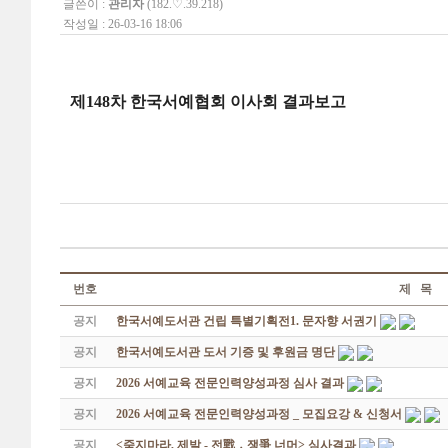
글쓴이 :
관리자
(182.♡.39.218)
작성일 : 26-03-16 18:06
제148차 한국서예협회 이사회 결과보고
번호
제 목
공지
한국서예도서관 건립 특별기획전1. 문자향 서권기
공지
한국서예도서관 도서 기증 및 후원금 명단
공지
2026 서예교육 전문인력양성과정 심사 결과
공지
2026 서예교육 전문인력양성과정 _ 모집요강 & 신청서
공지
<죽지마라, 제발 - 전戰 ․ 쟁爭 너머> 심사결과