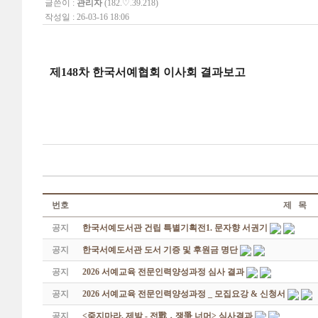
글쓴이 :
관리자
(182.♡.39.218)
작성일 : 26-03-16 18:06
제148차 한국서예협회 이사회 결과보고
번호
제 목
공지
한국서예도서관 건립 특별기획전1. 문자향 서권기
공지
한국서예도서관 도서 기증 및 후원금 명단
공지
2026 서예교육 전문인력양성과정 심사 결과
공지
2026 서예교육 전문인력양성과정 _ 모집요강 & 신청서
공지
<죽지마라, 제발 - 전戰 ․ 쟁爭 너머> 심사결과