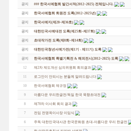
공지
### 한국서예협회 발간서적(2012~2025) 전체입니다.
공지
한국서예협회 회원전 도록(2012~2025년)
공지
한국서예지(제28~제36호)
공지
대한민국서예대전 도록(제25회~제37회)
공지
초대작가전 도록(제8회~제14회)
공지
대한민국청년서예가전(제1기 - 제11기) 도록
공지
한국서예협회 특별기획전 & 해외전시(2012~2025) 도록
12
제2차 제도개선 심의위원회 회의결과
11
로그인이 안되시는 분들께 알려드립니다
10
한국서예협회 제규정
9
아름다운 우리한글전/독일 한국 묵향초대전
8
제70차 이사회 회의 결과
7
전임 전명옥이사장 이임식
6
주독 대한민국대사관 한국문화원 초대-아름다운 우리 한글전