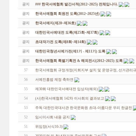
공지
### 한국서예협회 발간서적(2012~2025) 전체입니다.
공지
한국서예협회 회원전 도록(2012~2025년)
공지
한국서예지(제28~제36호)
공지
대한민국서예대전 도록(제25회~제37회)
공지
초대작가전 도록(제8회~제14회)
공지
대한민국청년서예가전(제1기 - 제11기) 도록
공지
한국서예협회 특별기획전 & 해외전시(2012~2025) 도록
57
한국서예협회 규정개정(지회지부 설치 및 운영규정, 선거관리규정
56
서예진흥법 제정 축하연
55
제30회 대한민국서예대전 입상자(해외)
54
(사)한국서예협회 142차 이사회의 결과보고
53
주독 대한민국대사관 한국문화원 초대-아름다운 우리 한글전
52
임시이사회 내용 공지
51
위임장(서식10-3)