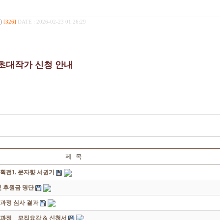
)
[326]
DATE : 2026-02-23 01:26:29
 초대작가 신청 안내
제 목
획전1. 문자향 서권기
 후원금 명단
성과정 심사 결과
과정 _ 모집요강 & 신청서