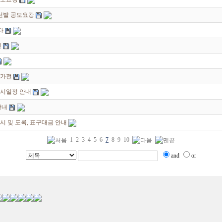
선발 공모요강
다
전
작가전
전시일정 안내
안내
시 및 도록, 표구대금 안내
1
2
3
4
5
6
7
8
9
10
and
or