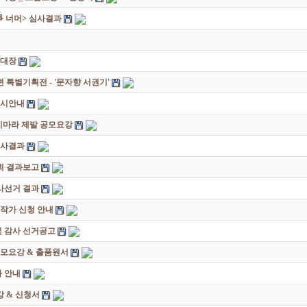
쟁爭 너머> 심사결과
초대장
별기획전 - '문자향 서권기'
전시안내
죽지마라 제발 공모요강
심사결과
회 결과보고
감사선거 결과
대작가 신청 안내
및 감사 선거공고
모요강 & 출품원서
 안내
 & 신청서