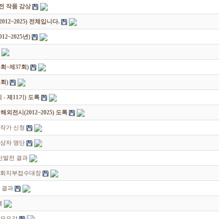
원전 작품 감상
12~2025) 전체입니다.
2~2025년)
회~제37회)
회)
 제11기) 도록
전시(2012~2025) 도록
대작가 신청
입상자 명단
선발전 결과
지회지부접수대장
 결과
께
공모요강