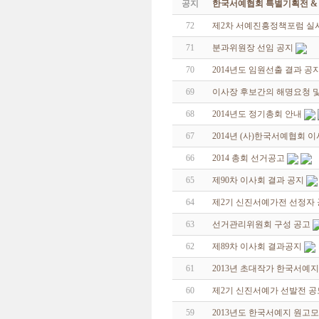
공지
한국서예협회 특별기획전 & 해외
72
제2차 서예진흥정책포럼 실
71
분과위원장 선임 공지
70
2014년도 임원선출 결과 공
69
이사장 후보간의 해명요청 및
68
2014년도 정기총회 안내
67
2014년 (사)한국서예협회 
66
2014 총회 선거공고
65
제90차 이사회 결과 공지
64
제2기 신진서예가전 선정자
63
선거관리위원회 구성 공고
62
제89차 이사회 결과공지
61
2013년 초대작가 한국서예
60
제2기 신진서예가 선발전 
59
2013년도 한국서예지 원고