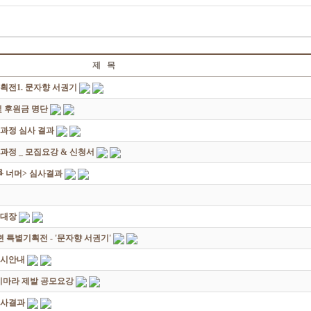
제 목
획전1. 문자향 서권기
 후원금 명단
성과정 심사 결과
과정 _ 모집요강 & 신청서
쟁爭 너머> 심사결과
초대장
별기획전 - '문자향 서권기'
전시안내
죽지마라 제발 공모요강
심사결과