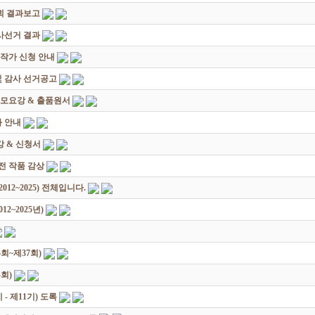
회 결과보고
감사선거 결과
대작가 신청 안내
및 감사 선거공고
모요강 & 출품원서
 안내
 & 신청서
원전 작품 감상
12~2025) 전체입니다.
2~2025년)
회~제37회)
회)
 제11기) 도록