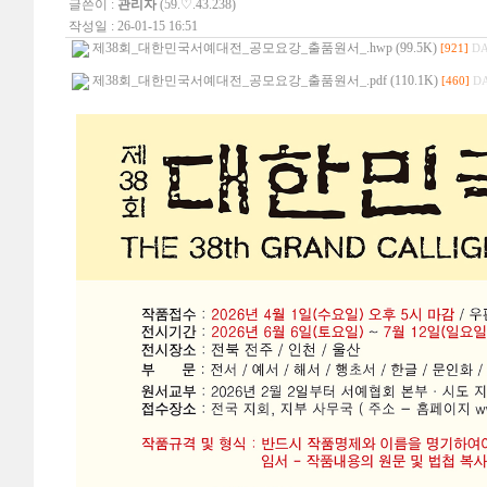
글쓴이 :
관리자
(59.♡.43.238)
작성일 : 26-01-15 16:51
제38회_대한민국서예대전_공모요강_출품원서_.hwp (99.5K)
[921]
DA
제38회_대한민국서예대전_공모요강_출품원서_.pdf (110.1K)
[460]
DA