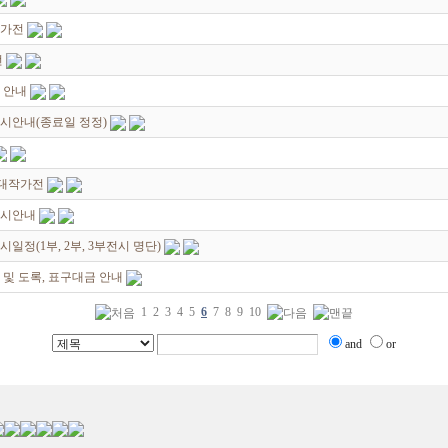
작가전
전
 안내
시안내(종료일 정정)
초대작가전
전시안내
일정(1부, 2부, 3부전시 명단)
 및 도록, 표구대금 안내
1
2
3
4
5
6
7
8
9
10
and
or