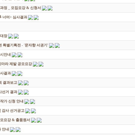
과정 _ 모집요강 & 신청서
쟁爭 너머> 심사결과
초대장
별기획전 - '문자향 서권기'
전시안내
죽지마라 제발 공모요강
심사결과
회 결과보고
감사선거 결과
대작가 신청 안내
및 감사 선거공고
모요강 & 출품원서
 안내