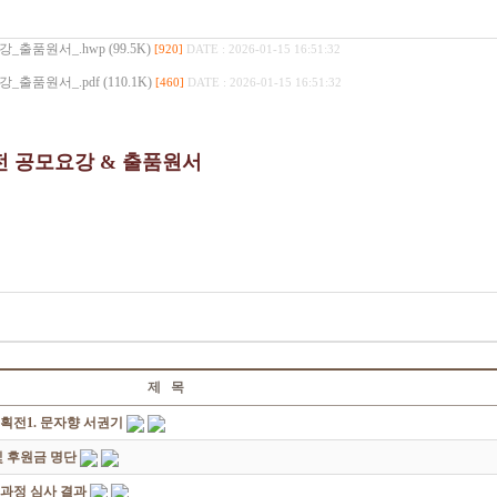
품원서_.hwp (99.5K)
[920]
DATE : 2026-01-15 16:51:32
원서_.pdf (110.1K)
[460]
DATE : 2026-01-15 16:51:32
 공모요강 & 출품원서
제 목
획전1. 문자향 서권기
 후원금 명단
성과정 심사 결과