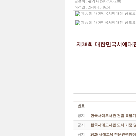
글쓴이 :
관리자
(59.♡.43.238)
작성일 : 26-01-15 16:51
제38회_대한민국서예대전_공모요강_출
제38회_대한민국서예대전_공모요강_출품
제38회
대한민국서예대전
번호
공지
한국서예도서관 건립 특별기
공지
한국서예도서관 도서 기증 및
공지
2026 서예교육 전문인력양