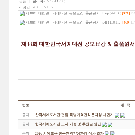
글쓴이 :
관리자
(59.♡.43.238)
작성일 : 26-01-15 16:51
제38회_대한민국서예대전_공모요강_출품원서_.hwp (99.5K)
[921]
DA
제38회_대한민국서예대전_공모요강_출품원서_.pdf (110.1K)
[460]
DA
제38회
대한민국서예대전 공모요강 & 출품원서
번호
제 목
공지
한국서예도서관 건립 특별기획전1. 문자향 서권기
공지
한국서예도서관 도서 기증 및 후원금 명단
공지
2026 서예교육 전문인력양성과정 심사 결과