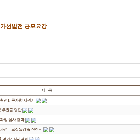
가선발전 공모요강
제 목
획전1. 문자향 서권기
 후원금 명단
성과정 심사 결과
과정 _ 모집요강 & 신청서
쟁爭 너머> 심사결과