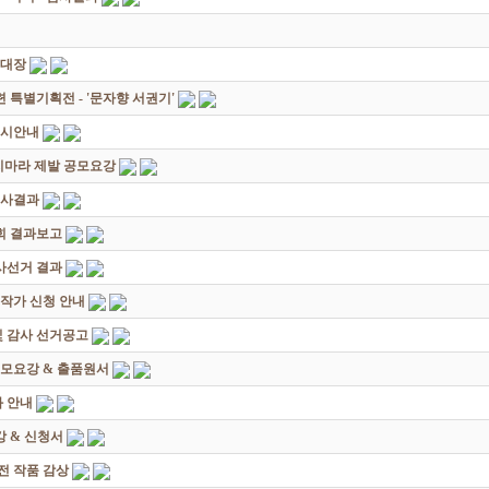
초대장
별기획전 - '문자향 서권기'
전시안내
죽지마라 제발 공모요강
심사결과
회 결과보고
감사선거 결과
대작가 신청 안내
및 감사 선거공고
모요강 & 출품원서
 안내
 & 신청서
원전 작품 감상