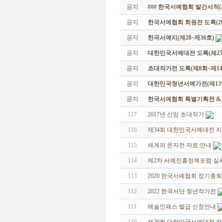
공지
### 한국서예협회 발간서적(20
공지
한국서예협회 회원전 도록(201
공지
한국서예지(제28~제36호)
공지
대한민국서예대전 도록(제25
공지
초대작가전 도록(제8회~제14
공지
대한민국청년서예가전(제1기 -
공지
한국서예협회 특별기획전 & 해외
117
2017년 신임 초대작가
116
제34회 대한민국서예대전 
115
세계의 문자전 자료 안내
114
제2차 서예진흥정책포럼 실
113
2020 한국서예협회 정기총
112
2022 한국서단 청년작가전
111
예술인패스 발급 신청안내