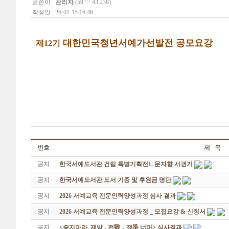
글쓴이 :
관리자
(59.♡.43.238)
작성일 : 26-01-15 16:46
대한민국청년서예가선발전 공모요강
제12기
번호
제 목
공지
한국서예도서관 건립 특별기획전1. 문자향 서권기
공지
한국서예도서관 도서 기증 및 후원금 명단
공지
2026 서예교육 전문인력양성과정 심사 결과
공지
2026 서예교육 전문인력양성과정 _ 모집요강 & 신청서
공지
<죽지마라, 제발 - 전戰 ․ 쟁爭 너머> 심사결과