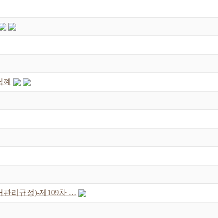
님꼐
관리규정)-제109차 …