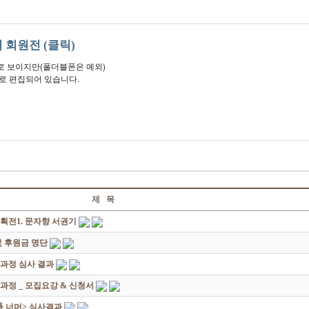
 회원전 (클릭)
 보이지만(폴더블폰은 예외)
로 편집되어 있습니다.
제 목
획전1. 문자향 서권기
 후원금 명단
성과정 심사 결과
과정 _ 모집요강 & 신청서
쟁爭 너머> 심사결과