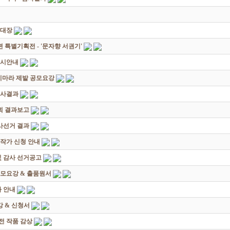
초대장
별기획전 - '문자향 서권기'
전시안내
죽지마라 제발 공모요강
심사결과
회 결과보고
감사선거 결과
대작가 신청 안내
및 감사 선거공고
모요강 & 출품원서
 안내
 & 신청서
원전 작품 감상