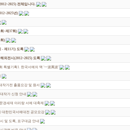
12~2025) 전체입니다.
2~2025년)
회~제37회)
회)
 제11기) 도록
전시(2012~2025) 도록
 특별기획1. 한국서예의 맥 '一波萬波'
지
초대작가전 출품요강 및 원서
대작가 신청 안내
- 문경새재 아리랑 서예 대축제
36회 대한민국서예대전 공모요강
시 및 도록, 표구대금 안내