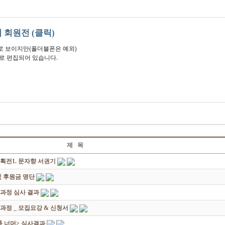
 회원전 (클릭)
 보이지만(폴더블폰은 예외)
로 편집되어 있습니다.
제 목
획전1. 문자향 서권기
 후원금 명단
성과정 심사 결과
과정 _ 모집요강 & 신청서
쟁爭 너머> 심사결과