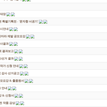
초대장
별기획전 - '문자향 서권기'
전시안내
죽지마라 제발 공모요강
심사결과
회 결과보고
감사선거 결과
대작가 신청 안내
및 감사 선거공고
모요강 & 출품원서
 안내
 & 신청서
원전 작품 감상