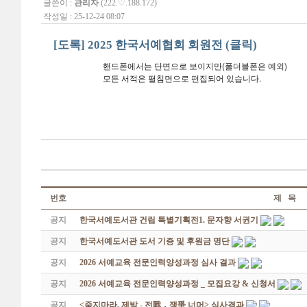
글쓴이 :
관리자
(222.♡.188.172)
작성일 : 25-12-24 08:07
[도록] 2025 한국서예협회 회원전 (클릭)
핸드폰에서는 단면으로 보이지만(폴더블폰은 예외)
모든 서적은 펼침면으로 편집되어 있습니다.
번호
제 목
공지
한국서예도서관 건립 특별기획전1. 문자향 서권기
공지
한국서예도서관 도서 기증 및 후원금 명단
공지
2026 서예교육 전문인력양성과정 심사 결과
공지
2026 서예교육 전문인력양성과정 _ 모집요강 & 신청서
공지
<죽지마라, 제발 - 전戰 ․ 쟁爭 너머> 심사결과