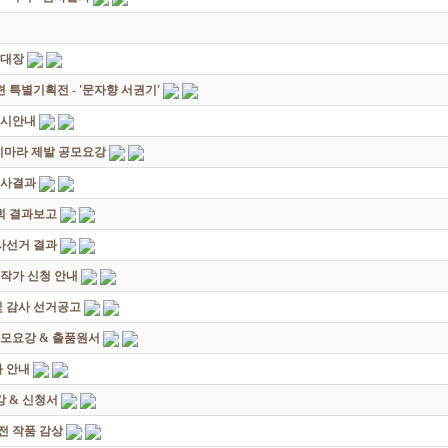
초대장
별기획전 - '문자향 서권기'
전시안내
죽지마라 제발 공모요강
심사결과
회 결과보고
감사선거 결과
대작가 신청 안내
및 감사 선거공고
모요강 & 출품원서
 안내
 & 신청서
원전 작품 감상