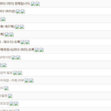
12~2025) 전체입니다.
2~2025년)
회~제37회)
회)
 제11기) 도록
전시(2012~2025) 도록
초대작가전
입상자 발표
수대장 - 지회,지부
니다
선발전
공모요강