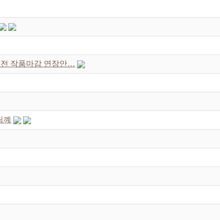
새재전 작품마감 연장안…
님꼐