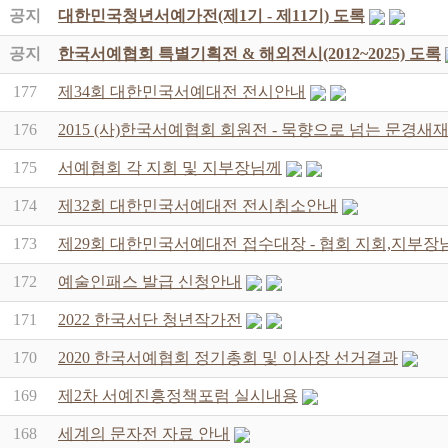
공지
대한민국청년서예가전(제1기 - 제11기) 도록
공지
한국서예협회 특별기획전 & 해외전시(2012~2025) 도록
177
제34회 대한민국서예대전 전시안내
176
2015 (사)한국서예협회 회원전 - 묵향으로 넘는 문경
175
서예협회 각 지회 및 지부장님께
174
제32회 대한민국서예대전 전시취소안내
173
제29회 대한민국서예대전 접수대장 - 협회 지회,지부장
172
예술인패스 발급 신청안내
171
2022 한국서단 청년작가전
170
2020 한국서예협회 정기총회 및 이사장 선거결과
169
제2차 서예진흥정책포럼 실시내용
168
세계의 문자전 자료 안내